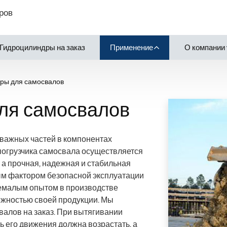
ров
Гидроцилиндры на заказ
Применение
О компании
ры для самосвалов
ля самосвалов
важных частей в компонентах
погрузчика самосвала осуществляется
 а прочная, надежная и стабильная
ым фактором безопасной эксплуатации
немалым опытом в производстве
ежностью своей продукции. Мы
алов на заказ. При вытягивании
 его движения должна возрастать, а