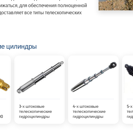
нижаться, для обеспечения полноценной
оставляет все типы телескопических
ие цилиндры
3-х штоковые
4-х штоковые
5-
телескопические
телескопические
те
00
гидроцилиндры
гидроцилиндры
ги