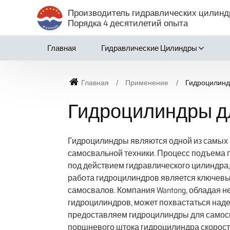
Производитель гидравлических цилинд
Порядка 4 десятилетий опыта
Главная
Гидравлические Цилиндры
Главная
Применение
Гидроцилинд
Гидроцилиндры д
Гидроцилиндры являются одной из самых 
самосвальной техники. Процесс подъема 
под действием гидравлического цилиндра,
работа гидроцилиндров является ключев
самосвалов. Компания Wantong, обладая 
гидроцилиндров, может похвастаться над
предоставляем гидроцилиндры для самосв
поршневого штока гидроцилиндра скорость